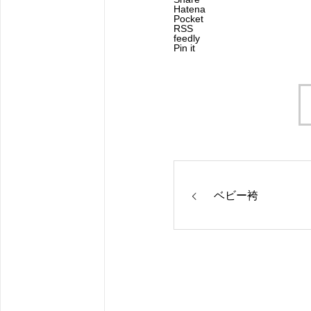
Hatena
Pocket
RSS
feedly
Pin it
ベビー袴