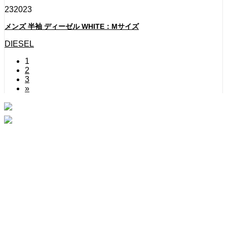
23
2023
メンズ 半袖 ディーゼル WHITE：Mサイズ
DIESEL
1
2
3
»
Instagram
Contact
HOME
ABOUT
PINK HEARTS STORE
ROSA COLOR
CONTACT
Copyright © 2020 STANLEYGROUP All Rights Reserved.