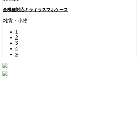
全機種対応キラキラスマホケース
雑貨・小物
1
2
3
4
»
Instagram
Contact
HOME
ABOUT
PINK HEARTS STORE
ROSA COLOR
CONTACT
Copyright © 2020 STANLEYGROUP All Rights Reserved.