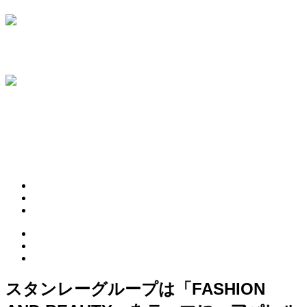
HOME
ABOUT
PINK HEARTS STORE
ROSA COLOR
OFFICIAL LINE
CONTACT
スタンレーグループは「FASHION