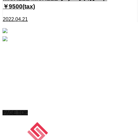
￥9500(tax)
2022.04.21
Instagram
Contact
HOME
ABOUT
PINK HEARTS STORE
ROSA COLOR
CONTACT
Copyright © 2020 STANLEYGROUP All Rights Reserved.
PAGE TOP