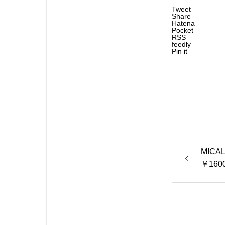
Tweet
Share
Hatena
Pocket
RSS
feedly
Pin it
MICA
￥1600