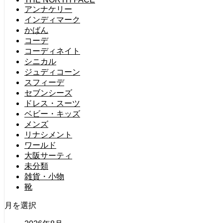
アンナケリー
インディマーク
かばん
コーデ
コーディネイト
シニカル
ジュディコーン
スフィーデ
セブンシーズ
ドレス・スーツ
ベビー・キッズ
メンズ
リナシメント
ワールド
大阪サーティ
未分類
雑貨・小物
靴
月を選択