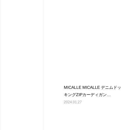
MICALLE MICALLE デニムドッ
キングZIPカーディガン
￥15000(tax)
2024.01.27