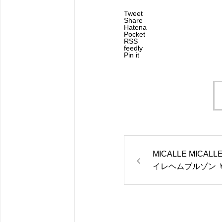
Tweet
Share
Hatena
Pocket
RSS
feedly
Pin it
MICALLE MICAL
イレヘムブルゾン ￥18