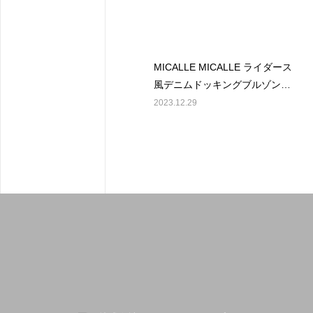
MICALLE MICALLE ライダース
風デニムドッキングブルゾン
￥16000(tax)
2023.12.29