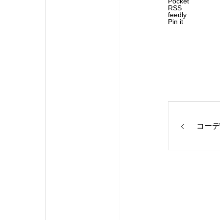
Pocket
RSS
feedly
Pin it
コーデ