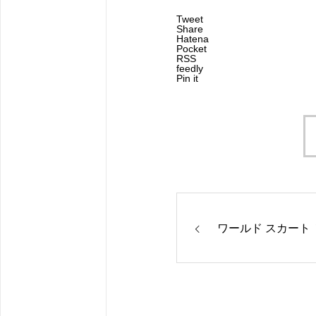
Tweet
Share
Hatena
Pocket
RSS
feedly
Pin it
ワールド スカート ￥3