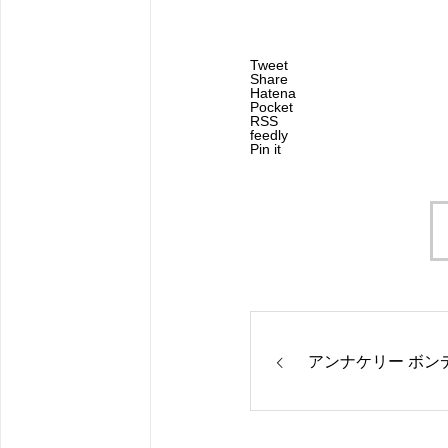
Tweet
Share
Hatena
Pocket
RSS
feedly
Pin it
アンナケリー ボン