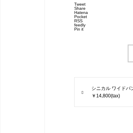
Tweet
Share
Hatena
Pocket
RSS
feedly
Pin it
シニカル ワイドパ
￥14,800(tax)