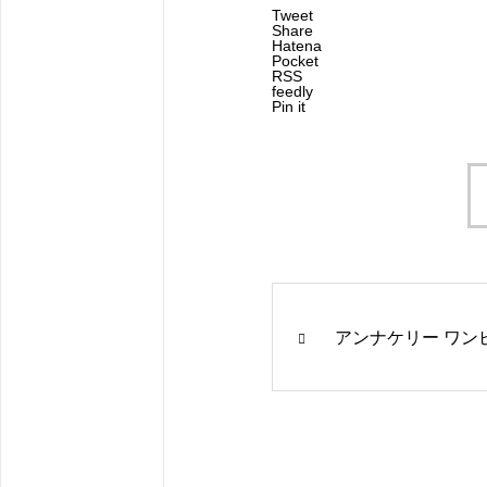
Tweet
Share
Hatena
Pocket
RSS
feedly
Pin it
アンナケリー ワン