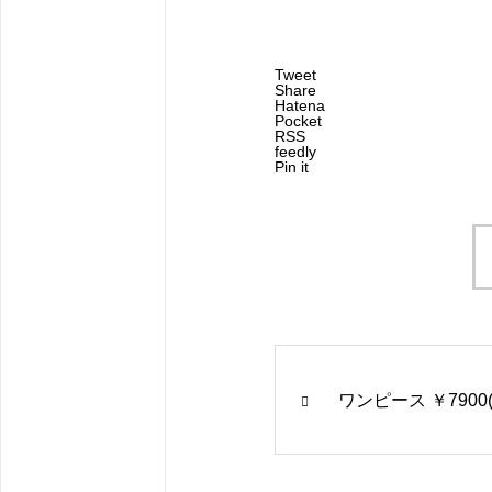
Tweet
Share
Hatena
Pocket
RSS
feedly
Pin it
ワンピース ￥7900(t